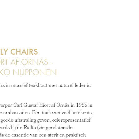
LY CHAIRS
RT AF ORNÄS -
KKO NUPPONEN
irs in massief teakhout met naturel leder in
erper Carl Gustaf Hiort af Ornäs in 1955 in
e ambassades. Een taak met veel betekenis,
goede uitstraling geven, ook representatief
oals bij de Rialto (zie gerelateerde
äs de essentie van een sterk en praktisch