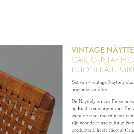
VINTAGE NÄYTTE
CARL GUSTAF HIO
HUONEKALU MI
Set van 4 vintage Näyttely cha
originele conditie.
De Näyttely is door Finse ontw
opdracht ontworpen voor Fins
want de stoel moest naast een 
zijn voor de Finse cultuur. Netz
producten), heeft Hiort af Orn