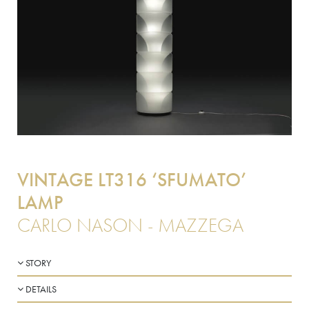
VINTAGE LT316 ‘SFUMATO’
LAMP
CARLO NASON - MAZZEGA
STORY
DETAILS