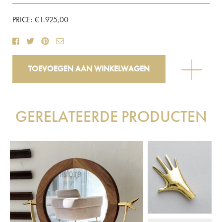
PRICE:
€
1.925,00
Lamp
TOEVOEGEN AAN WINKELWAGEN
model
#7255-
2
aantal
GERELATEERDE PRODUCTEN