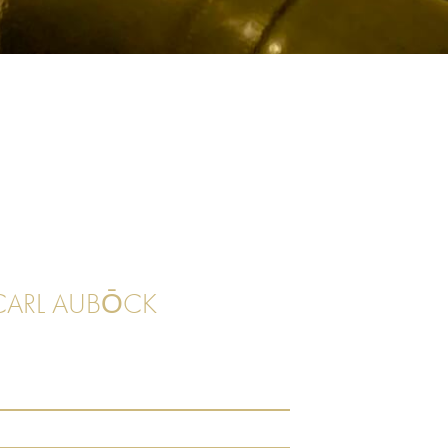
CARL AUBŌCK