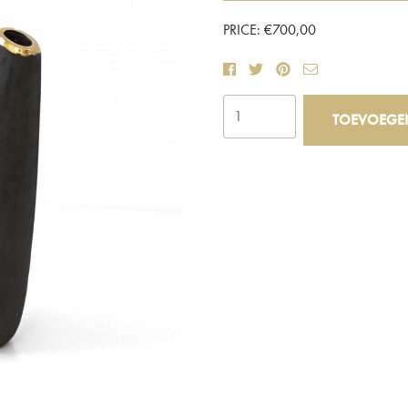
PRICE:
€
700,00
Aorta
TOEVOEGE
Vaas
aantal