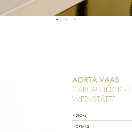
AORTA VAAS
CARL AUBŌCK - 
WERKSTÄTTE
STORY
DETAILS