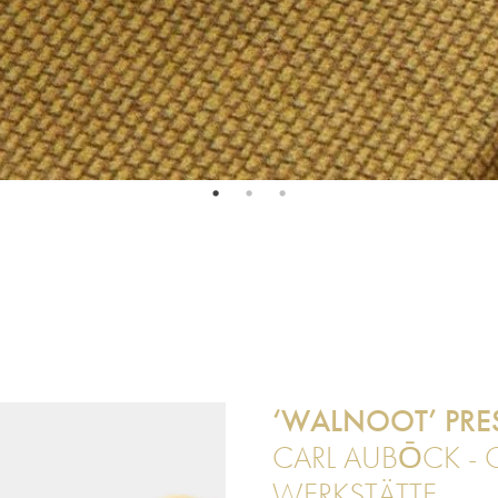
‘WALNOOT’ PRES
CARL AUBŌCK - 
WERKSTÄTTE