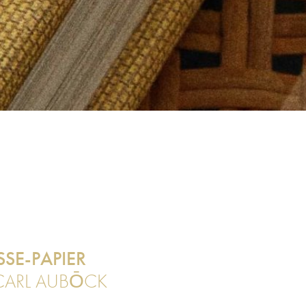
SE-PAPIER
CARL AUBŌCK