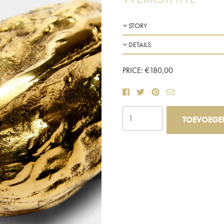
STORY
DETAILS
PRICE:
€
180,00
'Walnoot'
TOEVOEGE
Presse-
Papier
aantal