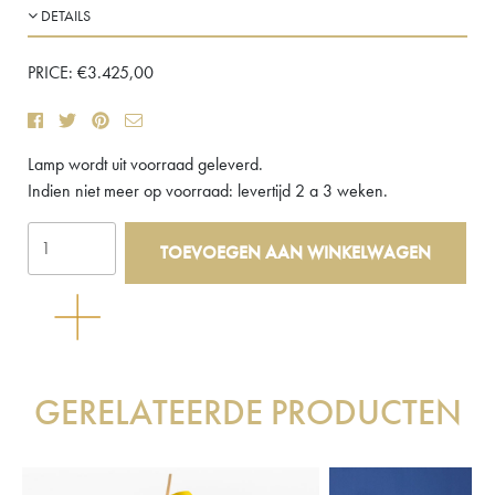
DETAILS
PRICE:
€
3.425,00
Lamp wordt uit voorraad geleverd.
Indien niet meer op voorraad: levertijd 2 a 3 weken.
Kalmar
TOEVOEGEN AAN WINKELWAGEN
Hase
BL
staande
lamp
aantal
GERELATEERDE PRODUCTEN