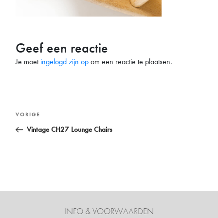
Geef een reactie
Je moet
ingelogd zijn op
om een reactie te plaatsen.
Bericht
Vorig
VORIGE
navigatie
bericht
Vintage CH27 Lounge Chairs
INFO & VOORWAARDEN