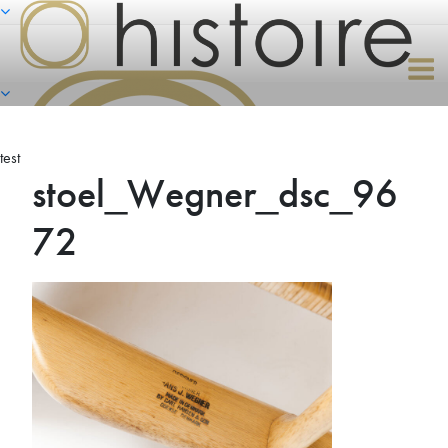
Naar
de
inhoud
springen
test
stoel_Wegner_dsc_96
72