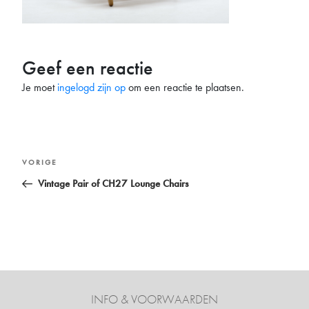
Geef een reactie
Je moet
ingelogd zijn op
om een reactie te plaatsen.
Bericht
Vorig
VORIGE
navigatie
bericht
Vintage Pair of CH27 Lounge Chairs
INFO & VOORWAARDEN