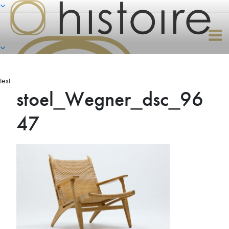
Naar
de
inhoud
springen
test
stoel_Wegner_dsc_96
47