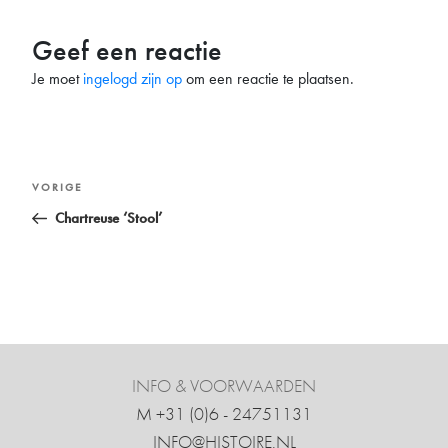
Geef een reactie
Je moet
ingelogd zijn op
om een reactie te plaatsen.
Bericht
Vorig
VORIGE
navigatie
bericht
Chartreuse ‘Stool’
INFO & VOORWAARDEN
M +31 ‍(0)6 - 24751131
INFO@HISTOIRE.NL