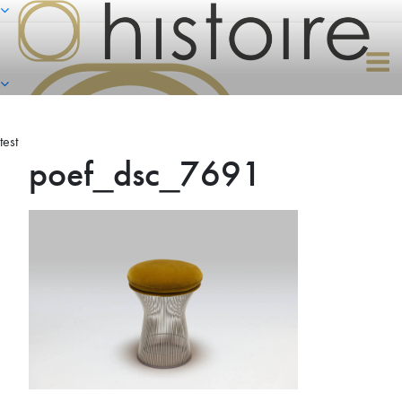
Naar
de
inhoud
springen
test
poef_dsc_7691