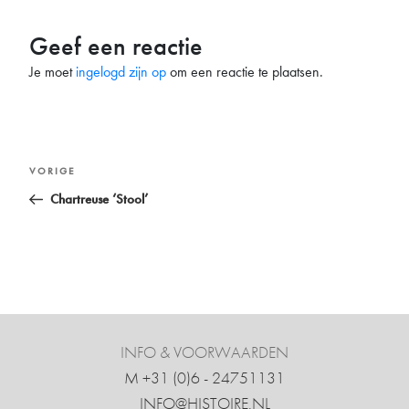
Geef een reactie
Je moet
ingelogd zijn op
om een reactie te plaatsen.
Bericht
Vorig
VORIGE
navigatie
bericht
Chartreuse ‘Stool’
INFO & VOORWAARDEN
M +31 ‍(0)6 - 24751131
INFO@HISTOIRE.NL