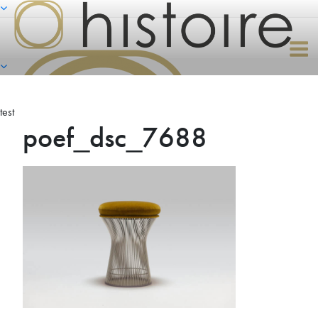
Naar
de
inhoud
springen
test
poef_dsc_7688