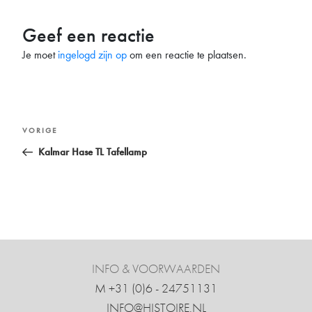
Geef een reactie
Je moet
ingelogd zijn op
om een reactie te plaatsen.
Bericht
Vorig
VORIGE
navigatie
bericht
Kalmar Hase TL Tafellamp
INFO & VOORWAARDEN
M +31 ‍(0)6 - 24751131
INFO@HISTOIRE.NL