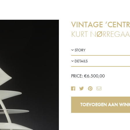
VINTAGE ‘CENT
KURT NØRREGAAR
STORY
DETAILS
PRICE:
€
6.500,00
Vintage
TOEVOEGEN AAN WIN
'Centrum'
Hanglamp
aantal