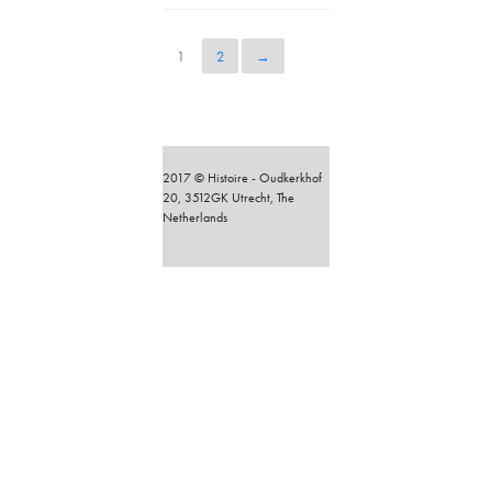
1
2
→
2017 © Histoire - Oudkerkhof
20, 3512GK Utrecht, The
Netherlands