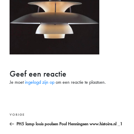
Geef een reactie
Je moet
ingelogd zijn op
om een reactie te plaatsen.
Bericht
Vorig
VORIGE
navigatie
bericht
PH5 lamp louis poulsen Poul Henningsen www.histoire.nl _1