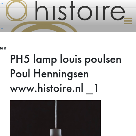
Naar
de
inhoud
springen
test
PH5 lamp louis poulsen
Poul Henningsen
www.histoire.nl _1