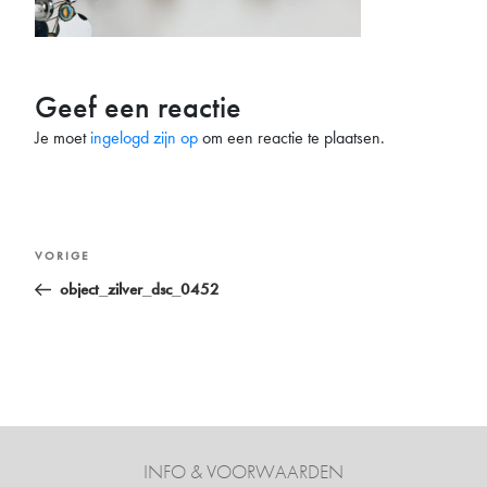
Geef een reactie
Je moet
ingelogd zijn op
om een reactie te plaatsen.
Bericht
Vorig
VORIGE
navigatie
bericht
object_zilver_dsc_0452
INFO & VOORWAARDEN