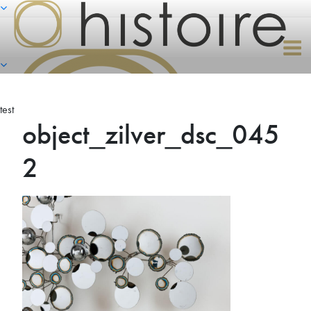
Naar
de
inhoud
springen
test
object_zilver_dsc_045
2