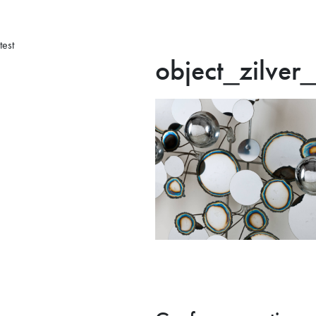
test
object_zilve