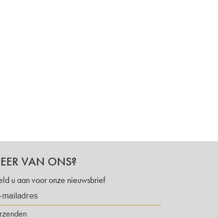
EER VAN ONS?
ld u aan voor onze nieuwsbrief