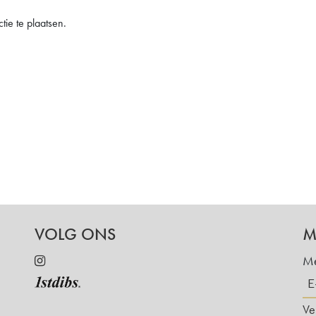
ie te plaatsen.
VOLG ONS
M
Me