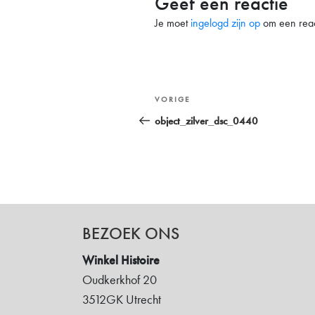
Geef een reactie
Je moet
ingelogd zijn op
om een react
Bericht
Vorig
VORIGE
navigatie
bericht
object_zilver_dsc_0440
BEZOEK ONS
Winkel Histoire
Oudkerkhof 20
3512GK Utrecht