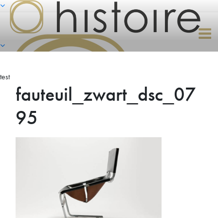
Naar
de
inhoud
springen
test
fauteuil_zwart_dsc_07
95