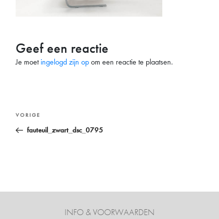
Geef een reactie
Je moet
ingelogd zijn op
om een reactie te plaatsen.
Bericht
Vorig
VORIGE
navigatie
bericht
fauteuil_zwart_dsc_0795
INFO & VOORWAARDEN