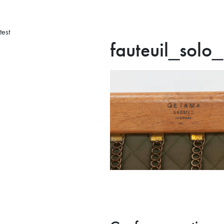
test
fauteuil_sol