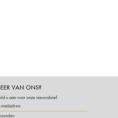
EER VAN ONS?
ld u aan voor onze nieuwsbrief