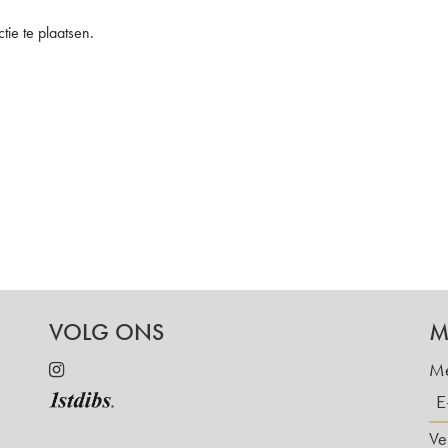
ie te plaatsen.
VOLG ONS
M
Me