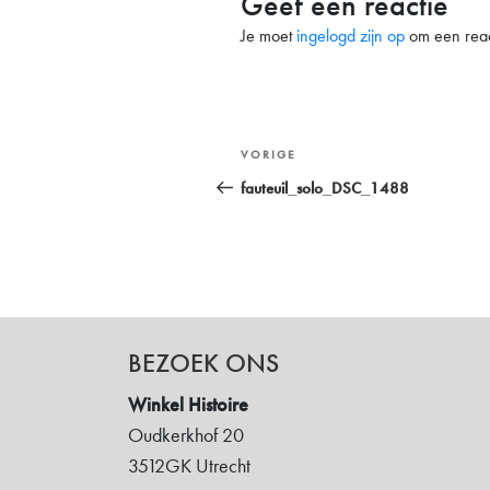
Geef een reactie
Je moet
ingelogd zijn op
om een react
Bericht
Vorig
VORIGE
navigatie
bericht
fauteuil_solo_DSC_1488
BEZOEK ONS
Winkel Histoire
Oudkerkhof 20
3512GK Utrecht