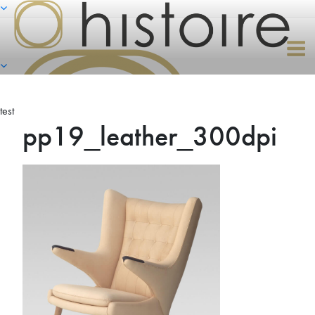
Naar
de
inhoud
springen
test
pp19_leather_300dpi