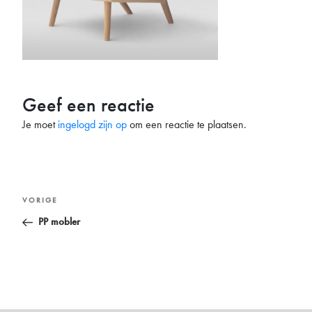
Geef een reactie
Je moet
ingelogd zijn op
om een reactie te plaatsen.
Bericht
Vorig
VORIGE
navigatie
bericht
PP mobler