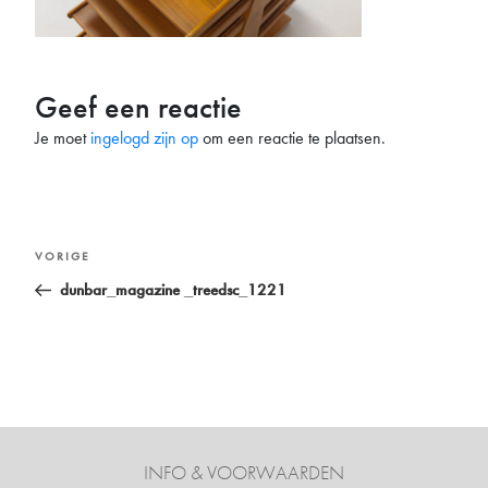
Geef een reactie
Je moet
ingelogd zijn op
om een reactie te plaatsen.
Bericht
Vorig
VORIGE
navigatie
bericht
dunbar_magazine _treedsc_1221
INFO & VOORWAARDEN