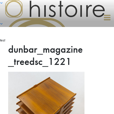
Naar
de
inhoud
springen
test
dunbar_magazine
_treedsc_1221