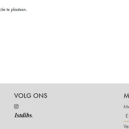
ie te plaatsen.
VOLG ONS
M
Me