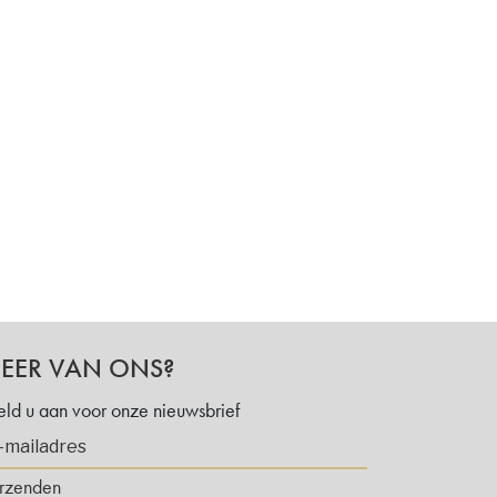
EER VAN ONS?
ld u aan voor onze nieuwsbrief