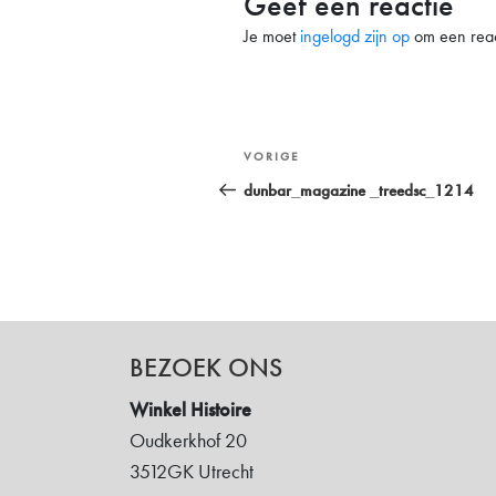
Geef een reactie
Je moet
ingelogd zijn op
om een react
Bericht
Vorig
VORIGE
navigatie
bericht
dunbar_magazine _treedsc_1214
BEZOEK ONS
Winkel Histoire
Oudkerkhof 20
3512GK Utrecht