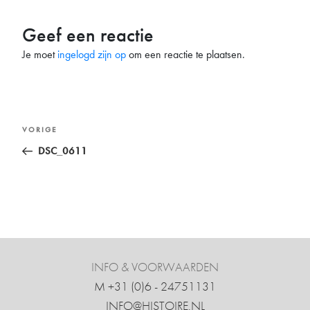
Geef een reactie
Je moet
ingelogd zijn op
om een reactie te plaatsen.
Bericht
Vorig
VORIGE
navigatie
bericht
DSC_0611
INFO & VOORWAARDEN
M +31 ‍(0)6 - 24751131
INFO@HISTOIRE.NL