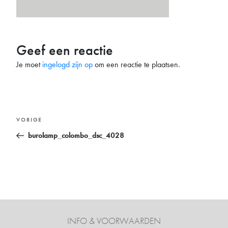
Geef een reactie
Je moet
ingelogd zijn op
om een reactie te plaatsen.
Bericht
Vorig
VORIGE
navigatie
bericht
burolamp_colombo_dsc_4028
INFO & VOORWAARDEN