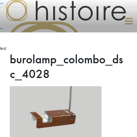
Naar
de
inhoud
springen
test
burolamp_colombo_ds
c_4028