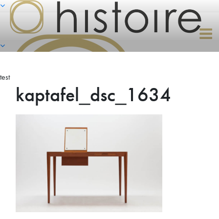
Naar
de
inhoud
springen
test
kaptafel_dsc_1634