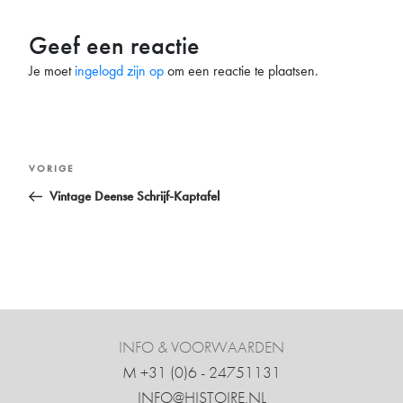
Geef een reactie
Je moet
ingelogd zijn op
om een reactie te plaatsen.
Bericht
Vorig
VORIGE
navigatie
bericht
Vintage Deense Schrijf-Kaptafel
INFO & VOORWAARDEN
M +31 ‍(0)6 - 24751131
INFO@HISTOIRE.NL