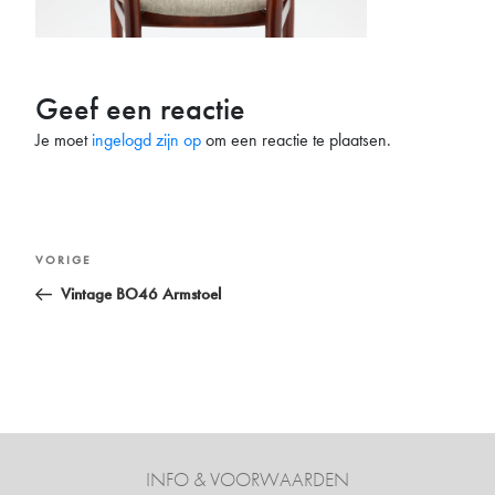
Geef een reactie
Je moet
ingelogd zijn op
om een reactie te plaatsen.
Bericht
Vorig
VORIGE
navigatie
bericht
Vintage BO46 Armstoel
INFO & VOORWAARDEN