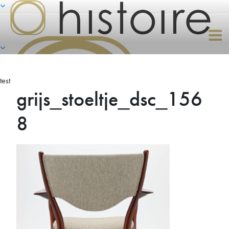
Naar
de
inhoud
springen
test
grijs_stoeltje_dsc_156
8