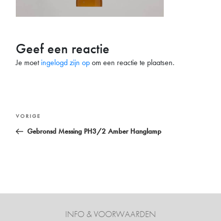
Geef een reactie
Je moet
ingelogd zijn op
om een reactie te plaatsen.
Bericht
Vorig
VORIGE
navigatie
bericht
Gebronsd Messing PH3/2 Amber Hanglamp
INFO & VOORWAARDEN