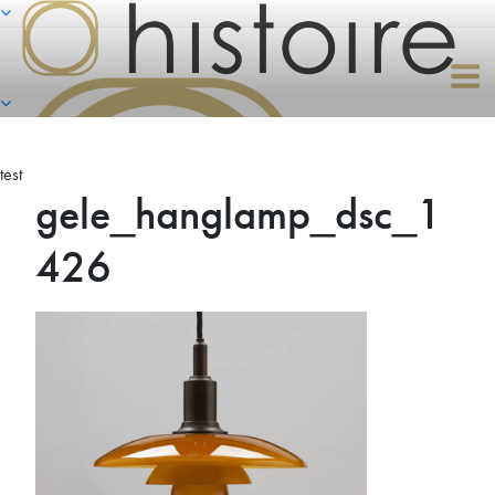
Naar
de
inhoud
springen
test
gele_hanglamp_dsc_1
426