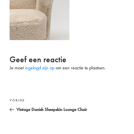
Geef een reactie
Je moet
ingelogd zijn op
om een reactie te plaatsen.
Bericht
Vorig
VORIGE
navigatie
bericht
Vintage Danish Sheepskin Lounge Chair