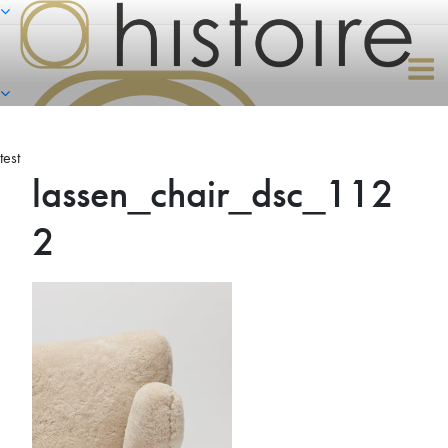
Naar
de
inhoud
springen
test
lassen_chair_dsc_112
2