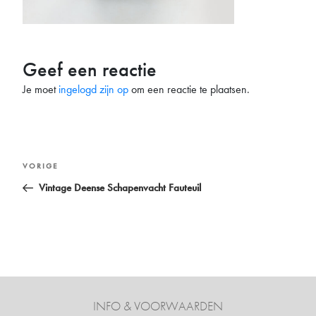
Geef een reactie
Je moet
ingelogd zijn op
om een reactie te plaatsen.
Bericht
Vorig
VORIGE
navigatie
bericht
Vintage Deense Schapenvacht Fauteuil
INFO & VOORWAARDEN