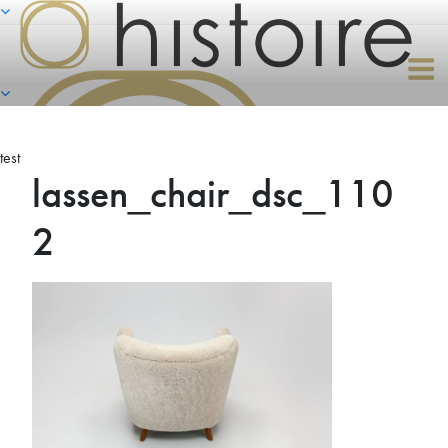
Naar
de
inhoud
springen
test
lassen_chair_dsc_110
2