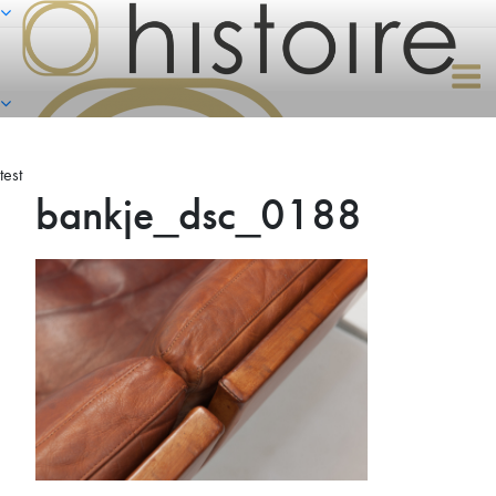
Naar
de
inhoud
springen
test
bankje_dsc_0188