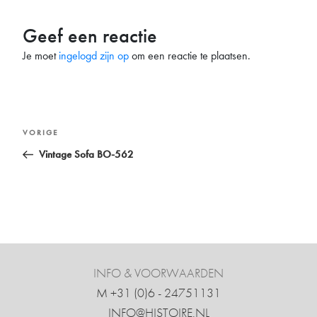
Geef een reactie
Je moet
ingelogd zijn op
om een reactie te plaatsen.
Bericht
Vorig
VORIGE
navigatie
bericht
Vintage Sofa BO-562
INFO & VOORWAARDEN
M +31 ‍(0)6 - 24751131
INFO@HISTOIRE.NL