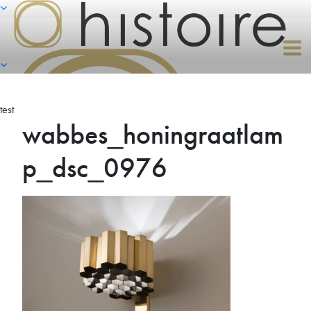
Naar
de
inhoud
springen
test
wabbes_honingraatlam
p_dsc_0976