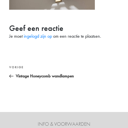
Geef een reactie
Je moet
ingelogd zijn op
om een reactie te plaatsen.
Bericht
Vorig
VORIGE
navigatie
bericht
Vintage Honeycomb wandlampen
INFO & VOORWAARDEN