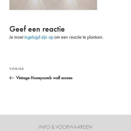
Geef een reactie
Je moet
ingelogd zijn op
om een reactie te plaatsen.
Bericht
Vorig
VORIGE
navigatie
bericht
Vintage Honeycomb wall scones
INFO & VOORWAARDEN