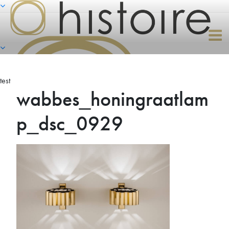
Naar
de
inhoud
springen
test
wabbes_honingraatlam
p_dsc_0929