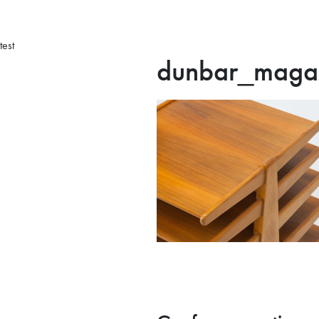
test
dunbar_magaz