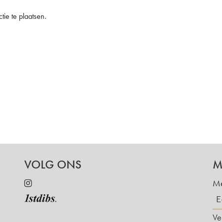
ie te plaatsen.
VOLG ONS
M
Me