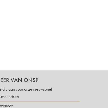
EER VAN ONS?
ld u aan voor onze nieuwsbrief