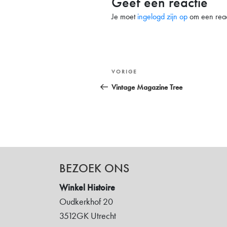
Geef een reactie
Je moet
ingelogd zijn op
om een react
Bericht
Vorig
VORIGE
navigatie
bericht
Vintage Magazine Tree
BEZOEK ONS
Winkel Histoire
Oudkerkhof 20
3512GK Utrecht