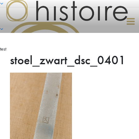
Naar
de
inhoud
springen
test
stoel_zwart_dsc_0401