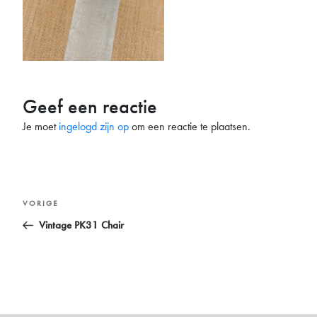
Geef een reactie
Je moet
ingelogd zijn op
om een reactie te plaatsen.
Bericht
Vorig
VORIGE
navigatie
bericht
Vintage PK31 Chair