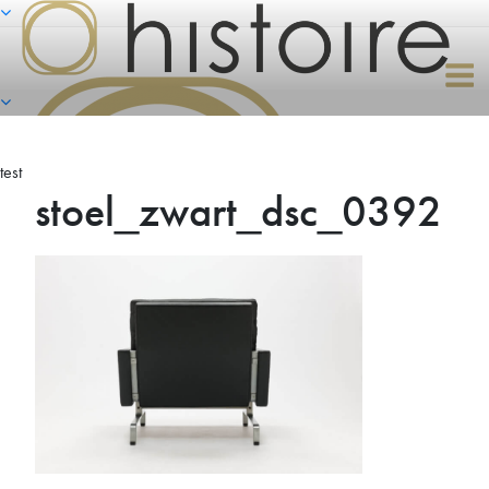
Naar
de
inhoud
springen
test
stoel_zwart_dsc_0392