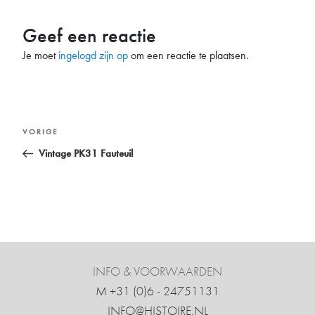
Geef een reactie
Je moet
ingelogd zijn op
om een reactie te plaatsen.
Bericht
Vorig
VORIGE
navigatie
bericht
Vintage PK31 Fauteuil
INFO & VOORWAARDEN
M +31 ‍(0)6 - 24751131
INFO@HISTOIRE.NL