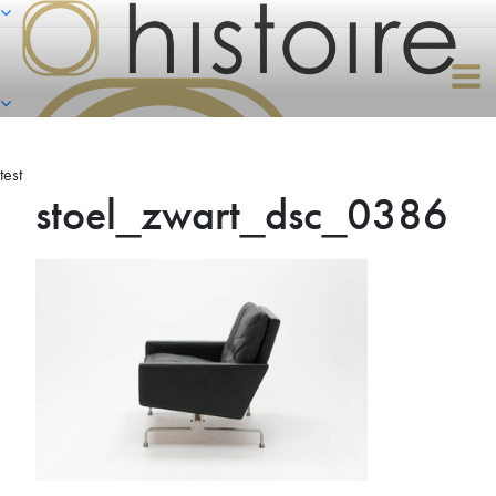
Naar
de
inhoud
springen
test
stoel_zwart_dsc_0386