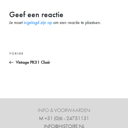
Geef een reactie
Je moet
ingelogd zijn op
om een reactie te plaatsen.
Bericht
Vorig
VORIGE
navigatie
bericht
Vintage PK31 Chair
INFO & VOORWAARDEN
M +31 ‍(0)6 - 24751131
INFO@HISTOIRE.NL