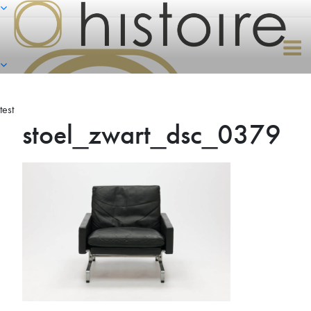
Naar
de
inhoud
springen
test
stoel_zwart_dsc_0379