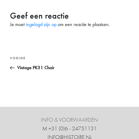
Geef een reactie
Je moet
ingelogd zijn op
om een reactie te plaatsen.
Bericht
Vorig
VORIGE
navigatie
bericht
Vintage PK31 Chair
INFO & VOORWAARDEN
M +31 ‍(0)6 - 24751131
INFO@HISTOIRE.NL