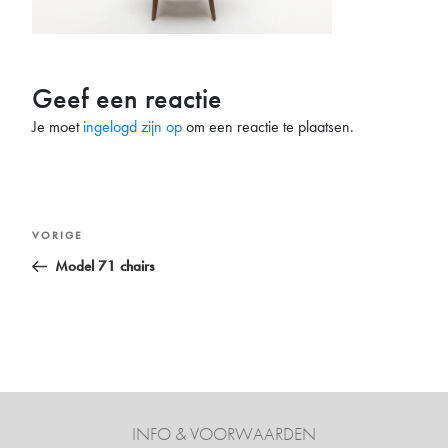
Geef een reactie
Je moet
ingelogd zijn op
om een reactie te plaatsen.
Bericht
Vorig
VORIGE
navigatie
bericht
Model 71 chairs
INFO & VOORWAARDEN