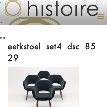
Naar
de
inhoud
springen
test
eetkstoel_set4_dsc_85
29