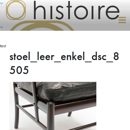
Naar
de
inhoud
springen
test
stoel_leer_enkel_dsc_8
505