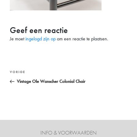
Geef een reactie
Je moet
ingelogd zijn op
om een reactie te plaatsen.
Bericht
Vorig
VORIGE
navigatie
bericht
Vintage Ole Wanscher Colonial Chair
INFO & VOORWAARDEN