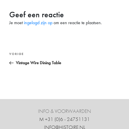
Geef een reactie
Je moet
ingelogd zijn op
om een reactie te plaatsen.
Bericht
Vorig
VORIGE
navigatie
bericht
Vintage Wire Dining Table
INFO & VOORWAARDEN
M +31 ‍(0)6 - 24751131
INFO@HISTOIRE.NL