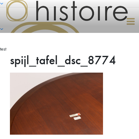
Naar
de
inhoud
springen
test
spijl_tafel_dsc_8774