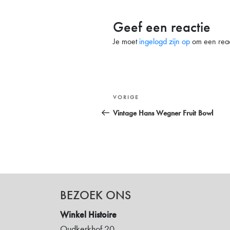
Geef een reactie
Je moet
ingelogd zijn op
om een react
Bericht
Vorig
VORIGE
navigatie
bericht
Vintage Hans Wegner Fruit Bowl
BEZOEK ONS
Winkel Histoire
Oudkerkhof 20