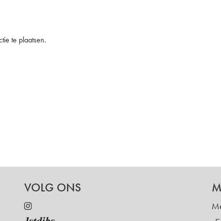
ie te plaatsen.
VOLG ONS
M
Me