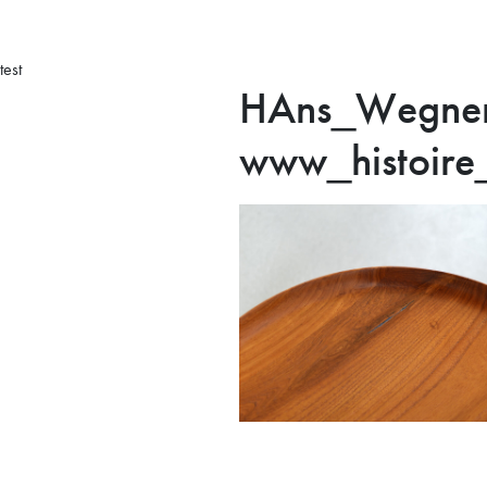
test
HAns_Wegner
www_histoire