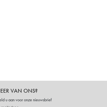
EER VAN ONS?
ld u aan voor onze nieuwsbrief