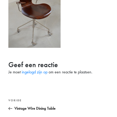
Geef een reactie
Je moet
ingelogd zijn op
om een reactie te plaatsen.
Bericht
Vorig
VORIGE
navigatie
bericht
Vintage Wire Dining Table