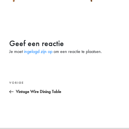
Geef een reactie
Je moet
ingelogd zijn op
om een reactie te plaatsen.
Bericht
Vorig
VORIGE
navigatie
bericht
Vintage Wire Dining Table