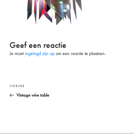
Geef een reactie
Je moet
ingelogd zijn op
om een reactie te plaatsen.
Bericht
Vorig
VORIGE
navigatie
bericht
Vintage wire table