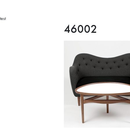
test
46002