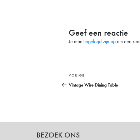
Geef een reactie
Je moet
ingelogd zijn op
om een react
Bericht
Vorig
VORIGE
navigatie
bericht
Vintage Wire Dining Table
BEZOEK ONS