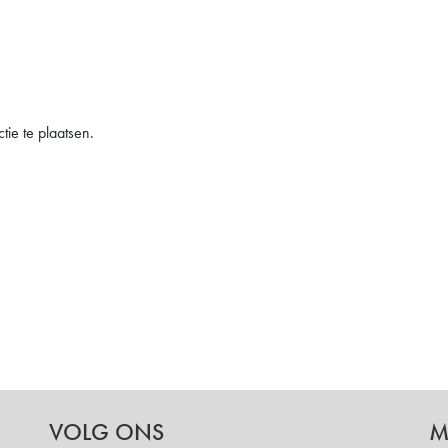
ie te plaatsen.
VOLG ONS
M