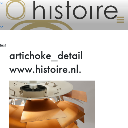
Naar
de
inhoud
springen
test
artichoke_detail
www.histoire.nl.