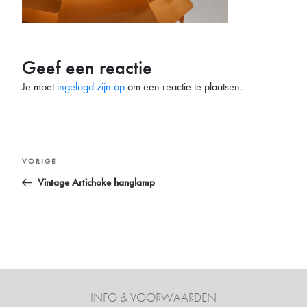
Geef een reactie
Je moet
ingelogd zijn op
om een reactie te plaatsen.
Bericht
Vorig
VORIGE
navigatie
bericht
Vintage Artichoke hanglamp
INFO & VOORWAARDEN