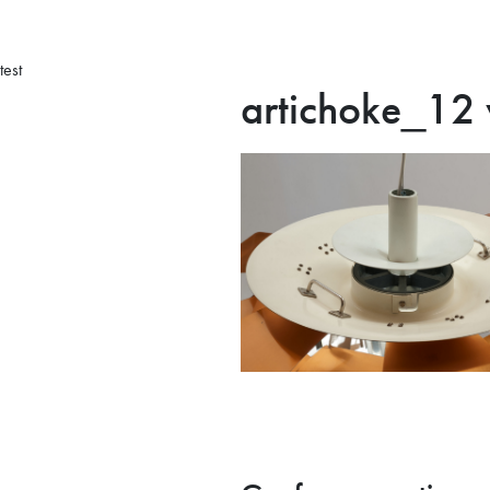
test
artichoke_12 