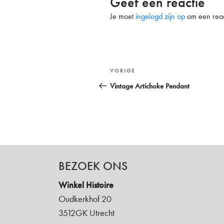
Geef een reactie
Je moet
ingelogd zijn op
om een react
Bericht
Vorig
VORIGE
navigatie
bericht
Vintage Artichoke Pendant
BEZOEK ONS
Winkel Histoire
Oudkerkhof 20
3512GK Utrecht