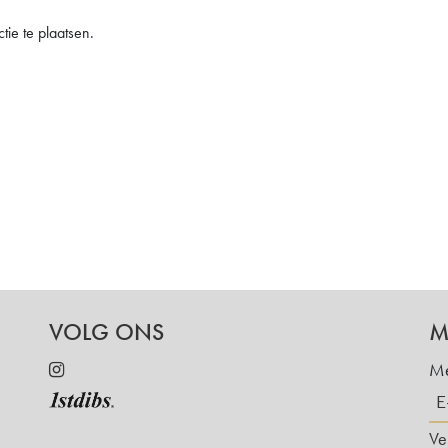
ie te plaatsen.
VOLG ONS
M
Me