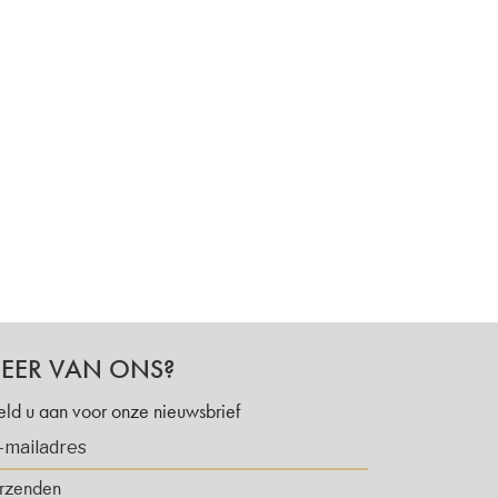
EER VAN ONS?
ld u aan voor onze nieuwsbrief