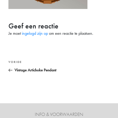
Geef een reactie
Je moet
ingelogd zijn op
om een reactie te plaatsen.
Bericht
Vorig
VORIGE
navigatie
bericht
Vintage Artichoke Pendant
INFO & VOORWAARDEN