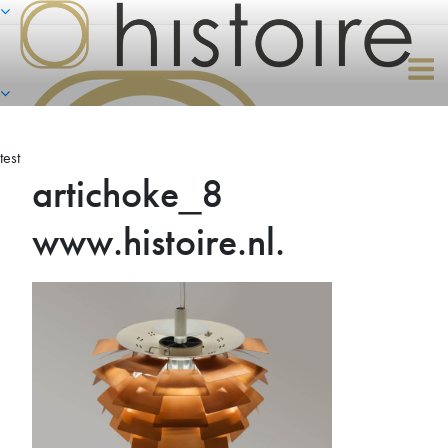
Naar
de
inhoud
springen
test
artichoke_8
www.histoire.nl.