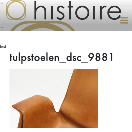
Naar
de
inhoud
springen
test
tulpstoelen_dsc_9881