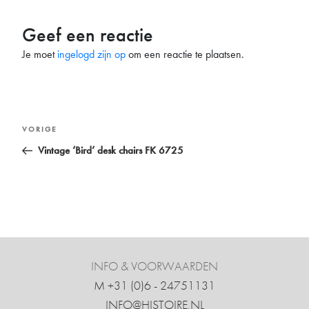
Geef een reactie
Je moet
ingelogd zijn op
om een reactie te plaatsen.
Bericht
Vorig
VORIGE
navigatie
bericht
Vintage ‘Bird’ desk chairs FK 6725
INFO & VOORWAARDEN
M +31 ‍(0)6 - 24751131
INFO@HISTOIRE.NL