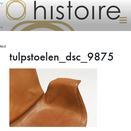
Naar
de
inhoud
springen
test
tulpstoelen_dsc_9875