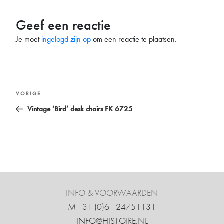
Geef een reactie
Je moet
ingelogd zijn op
om een reactie te plaatsen.
Bericht
Vorig
VORIGE
navigatie
bericht
Vintage ‘Bird’ desk chairs FK 6725
INFO & VOORWAARDEN
M +31 ‍(0)6 - 24751131
INFO@HISTOIRE.NL