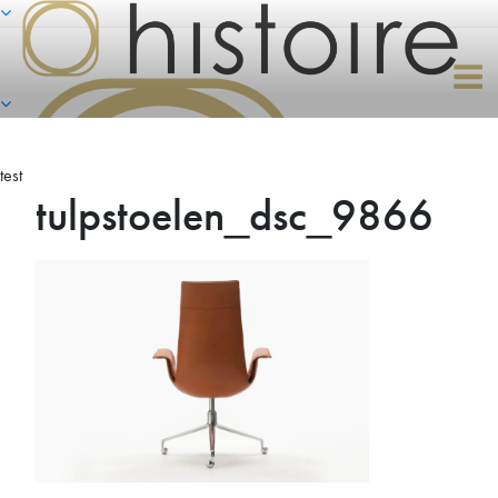
Naar
de
inhoud
springen
test
tulpstoelen_dsc_9866